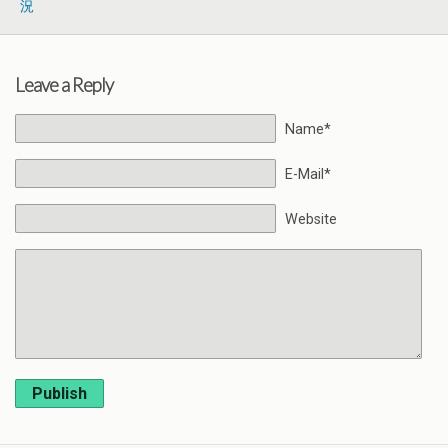
況
Leave a Reply
Name*
E-Mail*
Website
Publish